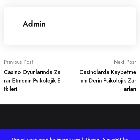
Admin
Post
Previous Post
Next Post
Casino Oyunlarında Za
Casinolarda Kaybetme
navigation
rar Etmenin Psikolojik E
nin Derin Psikolojik Zar
tkileri
arları
Proudly powered by WordPress | Theme: NewsHit by