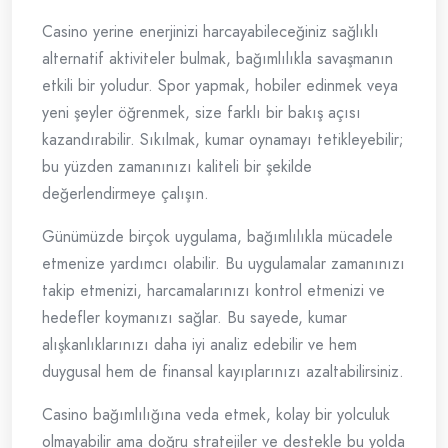
Casino yerine enerjinizi harcayabileceğiniz sağlıklı
alternatif aktiviteler bulmak, bağımlılıkla savaşmanın
etkili bir yoludur. Spor yapmak, hobiler edinmek veya
yeni şeyler öğrenmek, size farklı bir bakış açısı
kazandırabilir. Sıkılmak, kumar oynamayı tetikleyebilir;
bu yüzden zamanınızı kaliteli bir şekilde
değerlendirmeye çalışın.
Günümüzde birçok uygulama, bağımlılıkla mücadele
etmenize yardımcı olabilir. Bu uygulamalar zamanınızı
takip etmenizi, harcamalarınızı kontrol etmenizi ve
hedefler koymanızı sağlar. Bu sayede, kumar
alışkanlıklarınızı daha iyi analiz edebilir ve hem
duygusal hem de finansal kayıplarınızı azaltabilirsiniz.
Casino bağımlılığına veda etmek, kolay bir yolculuk
olmayabilir ama doğru stratejiler ve destekle bu yolda