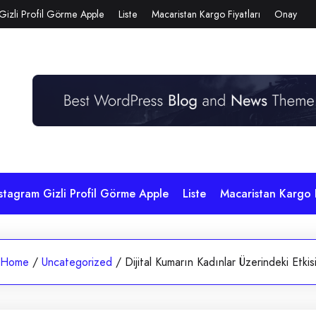
Gizli Profil Görme Apple
Liste
Macaristan Kargo Fiyatları
Onay
stagram Gizli Profil Görme Apple
Liste
Macaristan Kargo F
Home
/
Uncategorized
/
Dijital Kumarın Kadınlar Üzerindeki Etkis