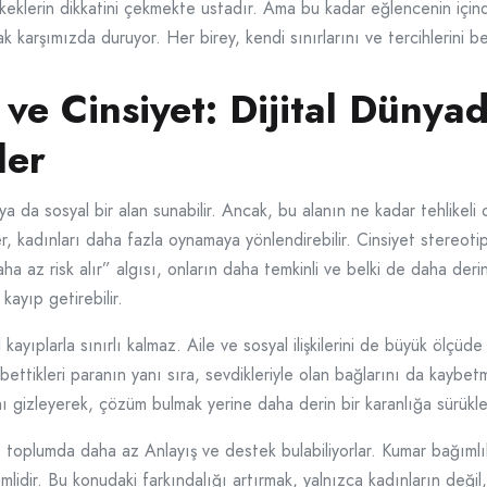
eklerin dikkatini çekmekte ustadır. Ama bu kadar eğlencenin içind
k karşımızda duruyor. Her birey, kendi sınırlarını ve tercihlerini bel
ve Cinsiyet: Dijital Dünya
ler
ış ya da sosyal bir alan sunabilir. Ancak, bu alanın ne kadar tehlikel
er, kadınları daha fazla oynamaya yönlendirebilir. Cinsiyet stereoti
daha az risk alır” algısı, onların daha temkinli ve belki de daha 
kayıp getirebilir.
ayıplarla sınırlı kalmaz. Aile ve sosyal ilişkilerini de büyük ölçüde 
bettikleri paranın yanı sıra, sevdikleriyle olan bağlarını da kaybet
ını gizleyerek, çözüm bulmak yerine daha derin bir karanlığa sürüklen
e toplumda daha az Anlayış ve destek bulabiliyorlar. Kumar bağımlı
r. Bu konudaki farkındalığı artırmak, yalnızca kadınların değil, he