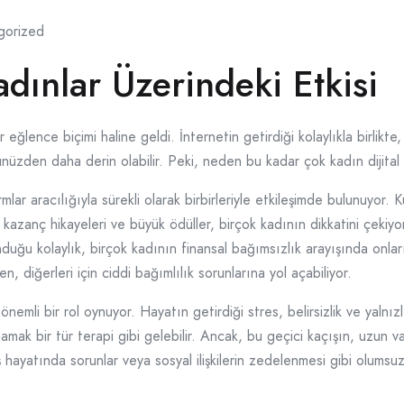
gorized
adınlar Üzerindeki Etkisi
ir eğlence biçimi haline geldi. İnternetin getirdiği kolaylıkla birli
üzden daha derin olabilir. Peki, neden bu kadar çok kadın dijital
mlar aracılığıyla sürekli olarak birbirleriyle etkileşimde bulunuyor.
e, kazanç hikayeleri ve büyük ödüller, birçok kadının dikkatini çeki
ğu kolaylık, birçok kadının finansal bağımsızlık arayışında onları ri
en, diğerleri için ciddi bağımlılık sorunlarına yol açabiliyor.
mli bir rol oynuyor. Hayatın getirdiği stres, belirsizlik ve yalnızlık
amak bir tür terapi gibi gelebilir. Ancak, bu geçici kaçışın, uzun
iş hayatında sorunlar veya sosyal ilişkilerin zedelenmesi gibi olum