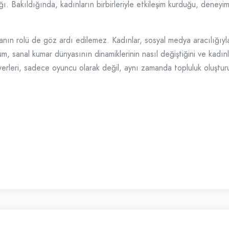
ı. Bakıldığında, kadınların birbirleriyle etkileşim kurduğu, deneyiml
ın rolü de göz ardı edilemez. Kadınlar, sosyal medya aracılığıyla
um, sanal kumar dünyasının dinamiklerinin nasıl değiştiğini ve kadın
yerleri, sadece oyuncu olarak değil, aynı zamanda topluluk oluştur