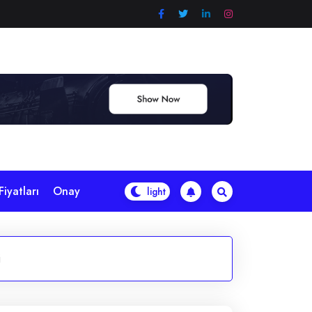
iyatları
Onay
i