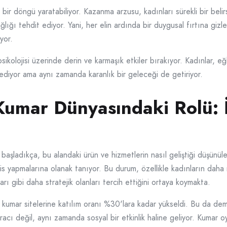
bir döngü yaratabiliyor. Kazanma arzusu, kadınları sürekli bir belirs
ğlığı tehdit ediyor. Yani, her elin ardında bir duygusal fırtına giz
yor.
 psikolojisi üzerinde derin ve karmaşık etkiler bırakıyor. Kadınlar,
ediyor ama aynı zamanda karanlık bir geleceği de getiriyor.
Kumar Dünyasındaki Rolü: İs
başladıkça, bu alandaki ürün ve hizmetlerin nasıl geliştiği düşünüle
his yapmalarına olanak tanıyor. Bu durum, özellikle kadınların daha 
arı gibi daha stratejik olanları tercih ettiğini ortaya koymakta.
nal kumar sitelerine katılım oranı %30'lara kadar yükseldi. Bu da de
cı değil, aynı zamanda sosyal bir etkinlik haline geliyor. Kumar oy