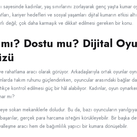
ığı sayesinde kadınlar, yaş sınırlarını zorlayarak genç yaşta kumar
yatları, kariyer hedefleri ve sosyal yaşamları dijital kumarın etkisi alt
rlı değil; çok daha karmaşık ve dikkat edilmesi gereken bir konu.
mı? Dostu mu? Dijital Oyu
üzü
m ve rahatlama aracı olarak görüyor. Arkadaşlarıyla ortak oyunlar oy
nlarda takım ruhunu güçlendirirken, oyuncular arasındaki bağlar da
kçe kontrol edilmesi güç bir hâl alabiliyor. Kadınlar, oyun oynarken
umar mı?
vreye sokan mekaniklerle doludur. Bu da, bazı oyuncuların yanılg
aşarılar, gerçek para harcama isteğini körükleyebilir. Bir başka deyiş
yalleşme aracı hem de bağımlılık yapıcı bir kumara dönüşebilir.