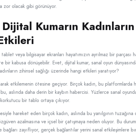
 zor olacak gibi görünüyor.
 Dijital Kumarın Kadınların 
tkileri
ablet veya bilgisayar ekranları hayatımızın ayrılmaz bir parçası ha
likte bir kabusa dönüşebilir. Evet, dijital kumar, sanal oyun dünyası
adınların zihinsel sağlığı üzerinde hangi etkileri yaratıyor?
olarak etkilemenin ötesine geçiyor. Birçok kadın, bu platformlarda h
bu, aslında daha derin bir kaybın habercisi. Yüzlerce sanal oyun
 korkutucu bir tablo ortaya çıkıyor.
cesiyle hareket eden birçok kadın, aslında bu yanılgının tuzağı
zgüven azalmasına ve içsel bir çatışmaya neden oluyor. Bu durum,
le bağları zayıflıyor, gerçek bağlantılar yerini sanal etkileşimlere bı