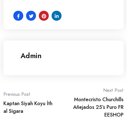
Admin
Post
Next Post
Previous Post
Montecristo Churchills
navigation
Kaptan Siyah Koyu İth
Añejados 25’s Puro FR
al Sigara
EESHOP