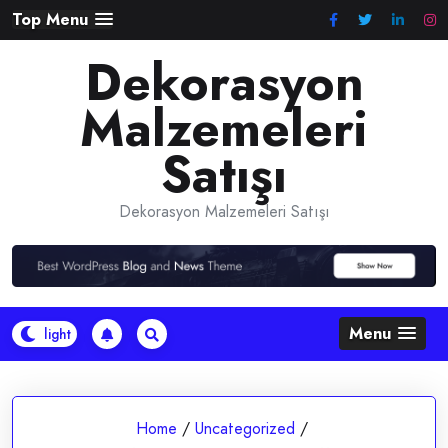
Skip
Top Menu
to
Dekorasyon
content
Malzemeleri
Satışı
Dekorasyon Malzemeleri Satışı
Menu
Home
/
Uncategorized
/