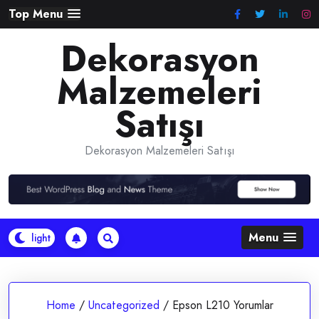
Skip
Top Menu
to
Dekorasyon
content
Malzemeleri
Satışı
Dekorasyon Malzemeleri Satışı
Menu
Home
/
Uncategorized
/
Epson L210 Yorumlar