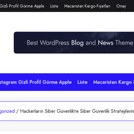
Gizli Profil Görme Apple
Liste
Macaristan Kargo Fiyatları
Onay
stagram Gizli Profil Görme Apple
Liste
Macaristan Kargo F
gorized
/
Hackerların Siber Güvenlikte Siber Güvenlik Stratejilerin