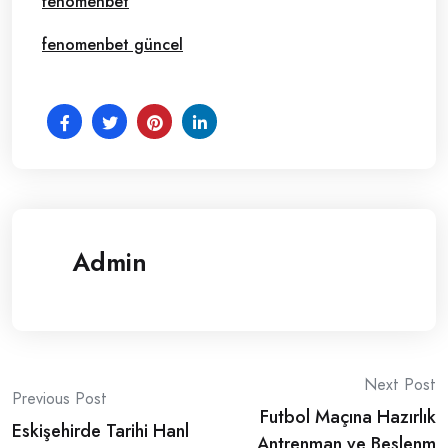
fenomenbet
fenomenbet güncel
Admin
Post
Next Post
Previous Post
Futbol Maçına Hazırlık
navigation
Eskişehirde Tarihi Hanl
Antrenman ve Beslenm