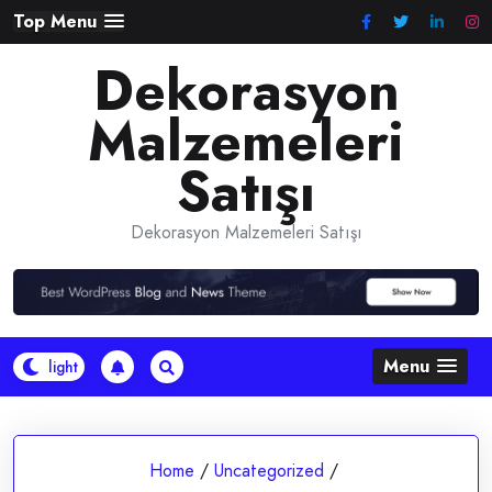
Skip
Top Menu
to
Dekorasyon
content
Malzemeleri
Satışı
Dekorasyon Malzemeleri Satışı
Menu
Home
/
Uncategorized
/