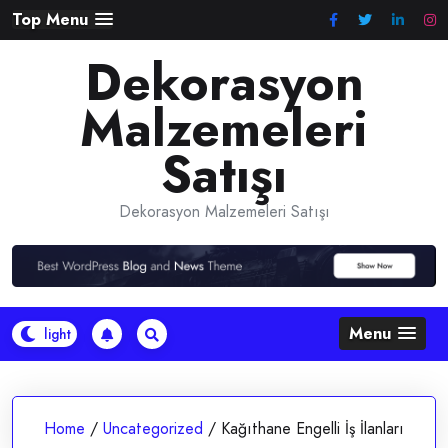
Skip
Top Menu
to
Dekorasyon
content
Malzemeleri
Satışı
Dekorasyon Malzemeleri Satışı
Menu
Home
/
Uncategorized
/
Kağıthane Engelli İş İlanları