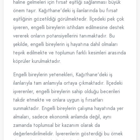
haline gelmeleri için fırsat eşitliği sağlanması büyük
önem taşır. Kağıthane'deki iş ilanlarında bu fırsat
eşitliğinin gözetildiği görülmektedir. İlçedeki pek çok
işveren, engelli bireylerin istihdam edilmesine destek
vererek onların potansiyellerini tanımaktadır. Bu
şekilde, engelli bireylerin iş hayatına dahil olmaları
teşvik edilmekte ve toplumun farklı kesimleri arasında
köprüler kurulmaktadır.
Engelli bireylerin yetenekleri, Kağıthane'deki iş
ilanlarıyla tam anlamıyla ortaya çıkmaktadır. İlçedeki
işverenler, engelli bireylerin sahip olduğu becerileri
takdir etmekte ve onlara uygun iş fırsatları
sunmaktadır. Engelli bireylerin çalışma hayatında yer
almaları, sadece ekonomik anlamda değil, aynı
zamanda toplumsal bir kazanım olarak da
değerlendirilmelidir. İşverenlerin gösterdiği bu örnek