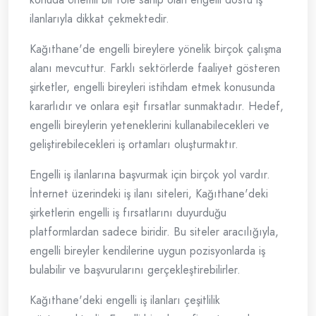
ilanlarıyla dikkat çekmektedir.
Kağıthane'de engelli bireylere yönelik birçok çalışma
alanı mevcuttur. Farklı sektörlerde faaliyet gösteren
şirketler, engelli bireyleri istihdam etmek konusunda
kararlıdır ve onlara eşit fırsatlar sunmaktadır. Hedef,
engelli bireylerin yeteneklerini kullanabilecekleri ve
geliştirebilecekleri iş ortamları oluşturmaktır.
Engelli iş ilanlarına başvurmak için birçok yol vardır.
İnternet üzerindeki iş ilanı siteleri, Kağıthane'deki
şirketlerin engelli iş fırsatlarını duyurduğu
platformlardan sadece biridir. Bu siteler aracılığıyla,
engelli bireyler kendilerine uygun pozisyonlarda iş
bulabilir ve başvurularını gerçekleştirebilirler.
Kağıthane'deki engelli iş ilanları çeşitlilik