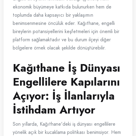
ekonomik büyümeye katkıda bulunurken hem de
toplumda daha kapsayıcı bir yaklaşımın
benimsenmesine öncülük eder. Kağıthane, engelli
bireylerin potansiyellerini keşfetmeleri için önemli bir
platform sağlamaktadır ve bu durum ilçeyi diğer
bölgelere örnek olacak şekilde dönüştürebilir.
Kağıthane İş Dünyası
Engellilere Kapılarını
Açıyor: İş İlanlarıyla
İstihdam Artıyor
Son yıllarda, Kağıthane'deki iş dünyası engellilere
yönelik açık bir kucaklama politikası benimsiyor. Hem