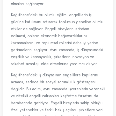
olmaları sağlanıyor.
Kağıthane'deki bu olumlu eğilim, engellilerin iş
gücüne katılımını artırarak toplumun geneline olumlu
etkiler de sağlıyor. Engelli bireylerin istihdam
edilmesi, onların ekonomik bağımsızlıklarını
kazanmalarını ve toplumsal rollerini daha iyi yerine
getirmelerini sağlıyor. Aynı zamanda, iş dünyasındaki
çeşitlilik ve kapsayıcılık, şirketlerin inovasyon ve
rekabet avantajı elde etmelerine yardımcı oluyor.
Kağıthane'deki iş dünyasının engellilere kapılarını
açması, sadece bir sosyal sorumluluk göstergesi
değildir. Bu adım, aynı zamanda işverenlerin yetenekli
ve nitelikli engelli çalışanları keşfetme fırsatını da
beraberinde getiriyor. Engelli bireylerin sahip olduğu
özel yetenekler ve farklı bakış açıları, şirketlere yeni