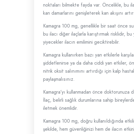
noktaları bilmekte fayda var. Öncelikle, bu ilaç
kan damarlarını genişleterek kan akışını artı
Kamagra 100 mg, genellikle bir saat önce su il
bu ilacı diğer ilaçlarla karıştırmak risklidir, 
yiyecekler ilacın emilimini geciktirebilir.
Kamagra kullanırken bazı yan etkilerle karşıla
şiddetlenirse ya da daha ciddi yan etkiler, ör
nitrik oksit salınımını artırdığı için kalp hast
paylaşmalısınız.
Kamagra’yı kullanmadan önce doktorunuza danış
İlaç, belirli sağlık durumlarına sahip bireyl
iletmek önemlidir.
Kamagra 100 mg, doğru kullanıldığında etkili b
şekilde, hem güvenliğinizi hem de ilacın etkinl