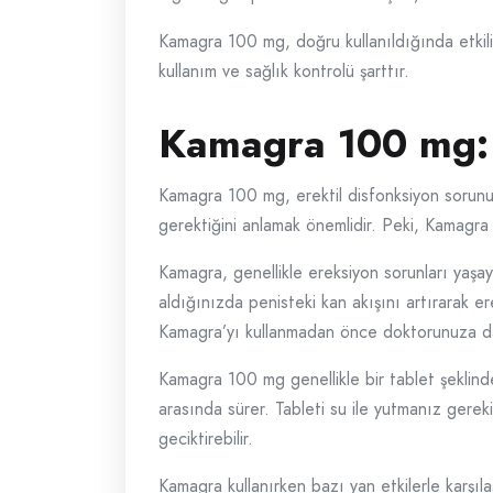
Kamagra 100 mg, doğru kullanıldığında etkili b
kullanım ve sağlık kontrolü şarttır.
Kamagra 100 mg: Y
Kamagra 100 mg, erektil disfonksiyon sorunun
gerektiğini anlamak önemlidir. Peki, Kamagra 1
Kamagra, genellikle ereksiyon sorunları yaşayan
aldığınızda penisteki kan akışını artırarak er
Kamagra’yı kullanmadan önce doktorunuza danı
Kamagra 100 mg genellikle bir tablet şeklinde g
arasında sürer. Tableti su ile yutmanız gerekir
geciktirebilir.
Kamagra kullanırken bazı yan etkilerle karşıla