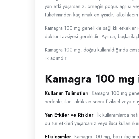
yan etki yaşarsanız, örneğin göğüs ağrısı vey
tüketiminden kaçınmak en iyisidir; alkol ilacın e
Kamagra 100 mg genellikle sağlıklı erkekler iç
doktor tavsiyesi gereklidir. Ayrıca, başka ila
Kamagra 100 mg, doğru kullanıldığında cinsel 
ilk adımdır.
Kamagra 100 mg i
Kullanım Talimatları
: Kamagra 100 mg genellik
nedenle, ilacı aldıktan sonra fiziksel veya d
Yan Etkiler ve Riskler
: İlk kullanımlarda haf
bu tür etkileri yaşarsanız veya ilacı kullanırk
Etkileşimler
: Kamagra 100 mg, bazı ilaçlarla et