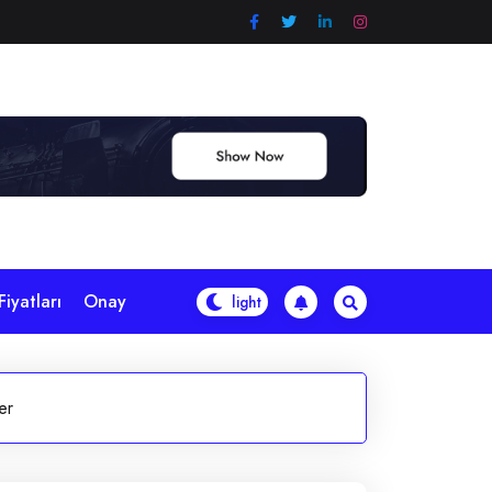
iyatları
Onay
er