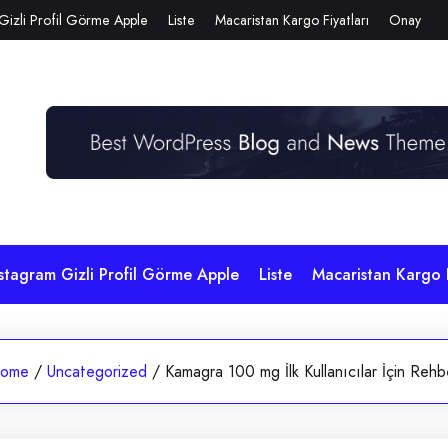
Gizli Profil Görme Apple
Liste
Macaristan Kargo Fiyatları
Onay
stagram Gizli Profil Görme Apple
Liste
Macaristan Kargo F
ome
/
Uncategorized
/
Kamagra 100 mg İlk Kullanıcılar İçin Rehb