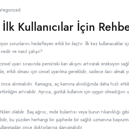
ategorized
lk Kullanıcılar İçin Rehb
 sorunlarını hedefleyen etkili bir ilaçtır. İlk kez kullanacaklar içi
 nedir ve nasıl çalışır?
cinsel uyarı sırasında penisteki kan akışını artırarak ereksiyon sağlar
 etkili olması için cinsel uyarılma gereklidir; sadece ilacı almak ye
önce alınmalıdır. Kamagra, aç karnına alındığında daha hızlı etkili o
tkinliğini artırabilir. Ayrıca, günlük kullanım için uygun olmadığını
leri olabilir. Baş ağrısı, mide bulantısı veya burun tıkanıklığı gibi 
bilir, bu yüzden herhangi bir şüphede bir sağlık uzmanına başvurma
ı kullanmadan önce doktorlarına danışmalıdır.