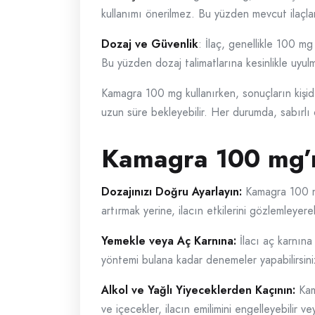
kullanımı önerilmez. Bu yüzden mevcut ilaçlar
Dozaj ve Güvenlik
: İlaç, genellikle 100 mg
Bu yüzden dozaj talimatlarına kesinlikle uyulm
Kamagra 100 mg kullanırken, sonuçların kişiden
uzun süre bekleyebilir. Her durumda, sabırlı o
Kamagra 100 mg’ın
Dozajınızı Doğru Ayarlayın:
Kamagra 100 mg, 
artırmak yerine, ilacın etkilerini gözlemleyere
Yemekle veya Aç Karnına:
İlacı aç karnına 
yöntemi bulana kadar denemeler yapabilirsini
Alkol ve Yağlı Yiyeceklerden Kaçının:
Kama
ve içecekler, ilacın emilimini engelleyebilir veya