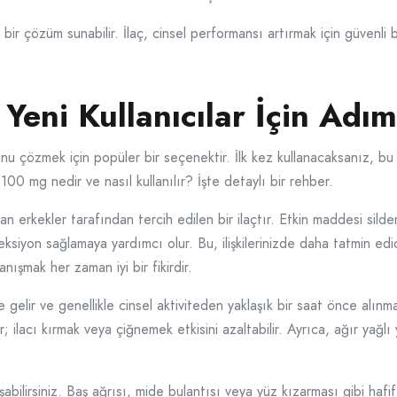
ir çözüm sunabilir. İlaç, cinsel performansı artırmak için güvenli b
eni Kullanıcılar İçin Adı
u çözmek için popüler bir seçenektir. İlk kez kullanacaksanız, bu i
00 mg nedir ve nasıl kullanılır? İşte detaylı bir rehber.
 erkekler tarafından tercih edilen bir ilaçtır. Etkin maddesi sildena
eksiyon sağlamaya yardımcı olur. Bu, ilişkilerinizde daha tatmin edi
şmak her zaman iyi bir fikirdir.
elir ve genellikle cinsel aktiviteden yaklaşık bir saat önce alınmalıd
; ilacı kırmak veya çiğnemek etkisini azaltabilir. Ayrıca, ağır yağlı 
şabilirsiniz. Baş ağrısı, mide bulantısı veya yüz kızarması gibi hafi