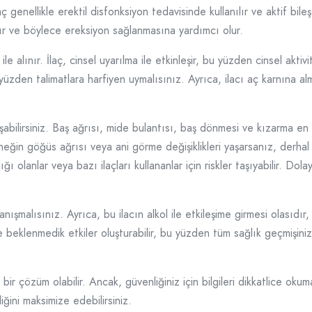
 genellikle erektil disfonksiyon tedavisinde kullanılır ve aktif bileşen
rır ve böylece ereksiyon sağlanmasına yardımcı olur.
e alınır. İlaç, cinsel uyarılma ile etkinleşir, bu yüzden cinsel akt
bu yüzden talimatlara harfiyen uymalısınız. Ayrıca, ilacı aç karnına al
şabilirsiniz. Baş ağrısı, mide bulantısı, baş dönmesi ve kızarma en y
neğin göğüs ağrısı veya ani görme değişiklikleri yaşarsanız, derhal 
alığı olanlar veya bazı ilaçları kullananlar için riskler taşıyabilir. 
malısınız. Ayrıca, bu ilacın alkol ile etkileşime girmesi olasıdır,
erde beklenmedik etkiler oluşturabilir, bu yüzden tüm sağlık geçmiş
ir çözüm olabilir. Ancak, güvenliğiniz için bilgileri dikkatlice okum
iğini maksimize edebilirsiniz.