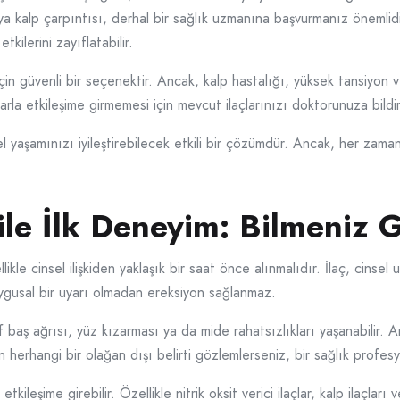
a kalp çarpıntısı, derhal bir sağlık uzmanına başvurmanız önemlidir.
tkilerini zayıflatabilir.
in güvenli bir seçenektir. Ancak, kalp hastalığı, yüksek tansiyon vey
çlarla etkileşime girmemesi için mevcut ilaçlarınızı doktorunuza bildi
yaşamınızı iyileştirebilecek etkili bir çözümdür. Ancak, her zaman 
le İlk Deneyim: Bilmeniz 
le cinsel ilişkiden yaklaşık bir saat önce alınmalıdır. İlaç, cinsel uy
uygusal bir uyarı olmadan ereksiyon sağlanmaz.
if baş ağrısı, yüz kızarması ya da mide rahatsızlıkları yaşanabilir. A
en herhangi bir olağan dışı belirti gözlemlerseniz, bir sağlık profes
kileşime girebilir. Özellikle nitrik oksit verici ilaçlar, kalp ilaçları