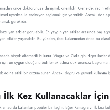
madan önce doktorunuza danışmak önemlidir. Genelde, ilacın etkisi
cinsel uyarılma ile ereksiyon sağlamak için yeterlidir. Ancak, doz a
mamak gereklidir.
azı yan etkiler görülebilir. En yaygın yan etkiler arasında baş ağrı
 yan etkiler yaşanabilir. Bu yüzden, ilacı kullanmadan önce bu olas
ada birçok alternatifi bulunur. Viagra ve Cialis gibi diğer ilaçlar 
 sizin için en uygun olduğunu belirlemek adına doktorunuza başvurman
k adına etkili bir çözüm sunar. Ancak, doğru ve güvenli kullanım içi
lk Kez Kullanacaklar İçin 
amacıyla kullanılan popüler bir ilaçtır. Eğer Kamagra’yı ilk kez k