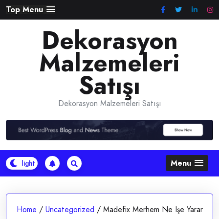
Skip
Top Menu
to
Dekorasyon
content
Malzemeleri
Satışı
Dekorasyon Malzemeleri Satışı
Menu
Home
/
Uncategorized
/
Madefix Merhem Ne Işe Yarar