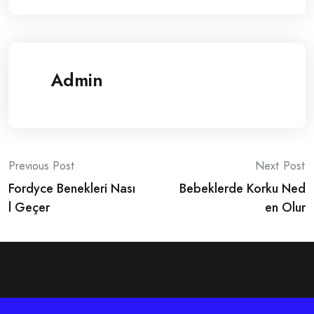
Admin
Post
Previous Post
Next Post
Fordyce Benekleri Nası
Bebeklerde Korku Ned
navigation
l Geçer
en Olur