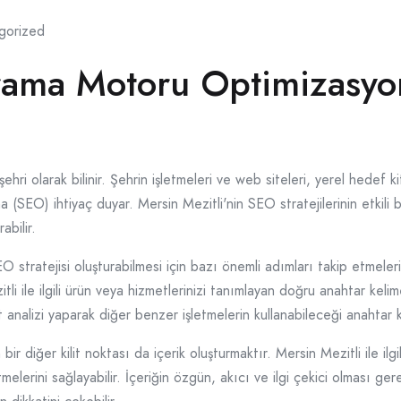
gorized
Arama Motoru Optimizasy
ehri olarak bilinir. Şehrin işletmeleri ve web siteleri, yerel hedef ki
(SEO) ihtiyaç duyar. Mersin Mezitli'nin SEO stratejilerinin etkili bi
abilir.
SEO stratejisi oluşturabilmesi için bazı önemli adımları takip etmele
itli ile ilgili ürün veya hizmetlerinizi tanımlayan doğru anahtar kel
t analizi yaparak diğer benzer işletmelerin kullanabileceği anahtar
diğer kilit noktası da içerik oluşturmaktır. Mersin Mezitli ile ilgili ka
melerini sağlayabilir. İçeriğin özgün, akıcı ve ilgi çekici olması ger