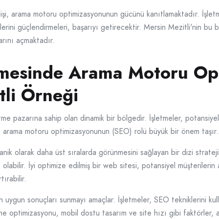
lişi, arama motoru optimizasyonunun gücünü kanıtlamaktadır. İşletm
lerini güçlendirmeleri, başarıyı getirecektir. Mersin Mezitli'nin bu b
arını açmaktadır.
ümesinde Arama Motoru Op
tli Örneği
şletme pazarına sahip olan dinamik bir bölgedir. İşletmeler, potansi
, arama motoru optimizasyonunun (SEO) rolü büyük bir önem taşır.
k olarak daha üst sıralarda görünmesini sağlayan bir dizi stratejik 
abilir. İyi optimize edilmiş bir web sitesi, potansiyel müşterilerin
tırabilir.
en uygun sonuçları sunmayı amaçlar. İşletmeler, SEO tekniklerini kul
kelime optimizasyonu, mobil dostu tasarım ve site hızı gibi faktörler