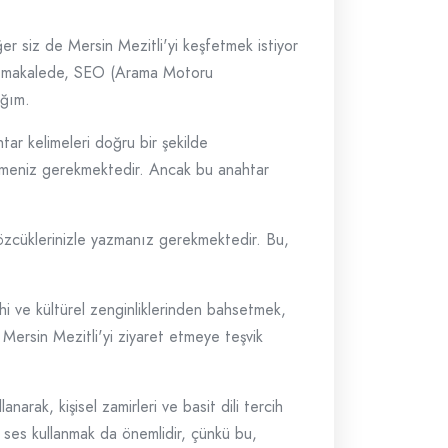
Eğer siz de Mersin Mezitli'yi keşfetmek istiyor
 Bu makalede, SEO (Arama Motoru
ağım.
tar kelimeleri doğru bir şekilde
ştirmeniz gerekmektedir. Ancak bu anahtar
sözcüklerinizle yazmanız gerekmektedir. Bu,
rihi ve kültürel zenginliklerinden bahsetmek,
ı Mersin Mezitli'yi ziyaret etmeye teşvik
arak, kişisel zamirleri ve basit dili tercih
f ses kullanmak da önemlidir, çünkü bu,