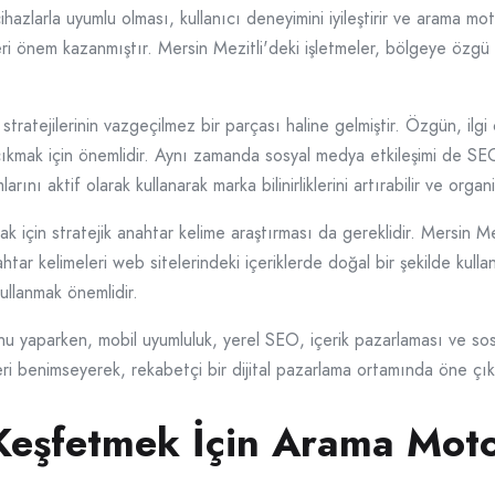
hazlarla uyumlu olması, kullanıcı deneyimini iyileştirir ve arama mot
eri önem kazanmıştır. Mersin Mezitli'deki işletmeler, bölgeye özgü 
ratejilerinin vazgeçilmez bir parçası haline gelmiştir. Özgün, ilgi 
çıkmak için önemlidir. Aynı zamanda sosyal medya etkileşimi de SEO 
ını aktif olarak kullanarak marka bilinirliklerini artırabilir ve organik
için stratejik anahtar kelime araştırması da gereklidir. Mersin Mezi
ahtar kelimeleri web sitelerindeki içeriklerde doğal bir şekilde kul
kullanmak önemlidir.
 yaparken, mobil uyumluluk, yerel SEO, içerik pazarlaması ve sosy
eri benimseyerek, rekabetçi bir dijital pazarlama ortamında öne çıka
Keşfetmek İçin Arama Motor