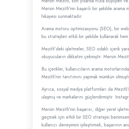
Mersin Mezitli, son yıllarda hızla büyüyen ve
Mersin Mezitli'nin başarılı bir şekilde arama
hikayesi sunmaktadır.
Arama motoru optimizasyonu (SEO), bir web si
bu stratejileri etkili bir şekilde kullanarak h
Mezitli'deki işletmeler, SEO odaklı içerik yar
okuyucuların dikkatini çekmiştir. Mersin Mezitl
Bu içerikler, kullanıcıların arama motorlarında
Mezitli'nin tanıtımını yapmak mümkün olmuşt
Ayrıca, sosyal medya platformları da Mezitli'n
ulaşmış ve markalarını güçlendirmiştir. Instagr
Mersin Mezitli'nin başarısı, diğer yerel iş
geçmek için etkili bir SEO stratejisi benimse
kullanıcı deneyimini iyileştirmek, başarının an