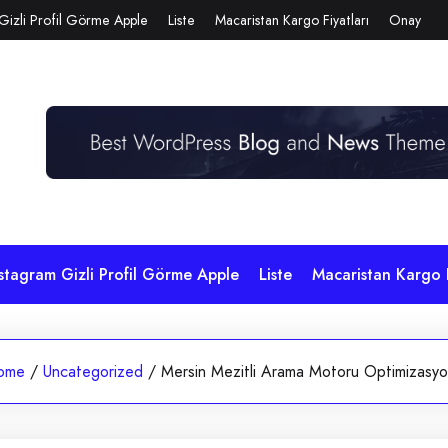
Gizli Profil Görme Apple
Liste
Macaristan Kargo Fiyatları
Onay
stagram Gizli Profil Görme Apple
Liste
Macaristan Kargo F
ome
/
Uncategorized
/
Mersin Mezitli Arama Motoru Optimizasy