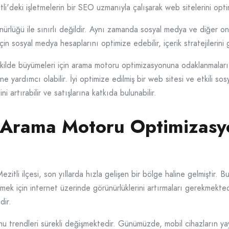
tli'deki işletmelerin bir SEO uzmanıyla çalışarak web sitelerini opt
lüğü ile sınırlı değildir. Aynı zamanda sosyal medya ve diğer online
n sosyal medya hesaplarını optimize edebilir, içerik stratejilerini geli
 şekilde büyümeleri için arama motoru optimizasyonuna odaklanmaları 
 yardımcı olabilir. İyi optimize edilmiş bir web sitesi ve etkili sos
ini artırabilir ve satışlarına katkıda bulunabilir.
e Arama Motoru Optimizasyo
zitli ilçesi, son yıllarda hızla gelişen bir bölge haline gelmiştir. 
mek için internet üzerinde görünürlüklerini artırmaları gerekmek
dir.
 trendleri sürekli değişmektedir. Günümüzde, mobil cihazların yay