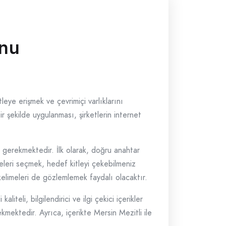
onu
tleye erişmek ve çevrimiçi varlıklarını
r şekilde uygulanması, şirketlerin internet
ri gerekmektedir. İlk olarak, doğru anahtar
imeleri seçmek, hedef kitleyi çekebilmeniz
 kelimeleri de gözlemlemek faydalı olacaktır.
liteli, bilgilendirici ve ilgi çekici içerikler
ekmektedir. Ayrıca, içerikte Mersin Mezitli ile