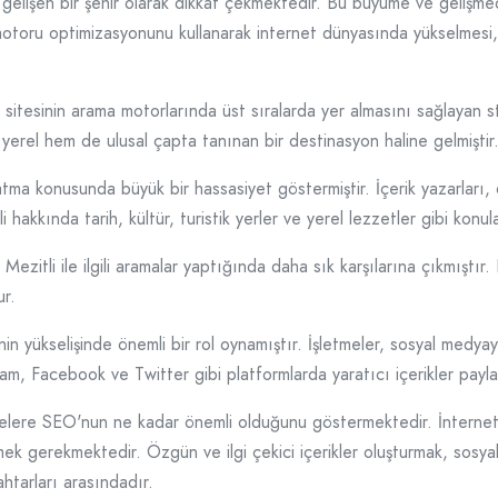
 gelişen bir şehir olarak dikkat çekmektedir. Bu büyüme ve gelişme
 motoru optimizasyonunu kullanarak internet dünyasında yükselmesi, d
tesinin arama motorlarında üst sıralarda yer almasını sağlayan str
em yerel hem de ulusal çapta tanınan bir destinasyon haline gelmiştir
atma konusunda büyük bir hassasiyet göstermiştir. İçerik yazarları,
i hakkında tarih, kültür, turistik yerler ve yerel lezzetler gibi konul
 Mezitli ile ilgili aramalar yaptığında daha sık karşılarına çıkmıştı
ur.
in yükselişinde önemli bir rol oynamıştır. İşletmeler, sosyal medyayı
am, Facebook ve Twitter gibi platformlarda yaratıcı içerikler paylaşı
letmelere SEO'nun ne kadar önemli olduğunu göstermektedir. İntern
mek gerekmektedir. Özgün ve ilgi çekici içerikler oluşturmak, sosy
ahtarları arasındadır.