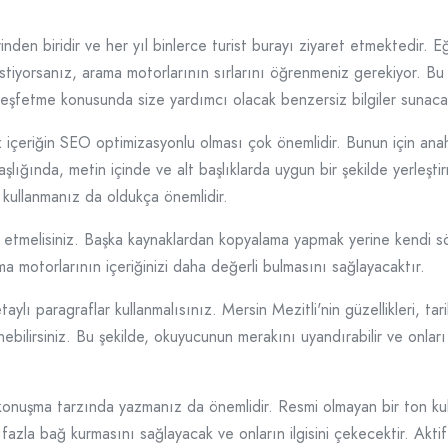
rinden biridir ve her yıl binlerce turist burayı ziyaret etmektedir. 
stiyorsanız, arama motorlarının sırlarını öğrenmeniz gerekiyor.
 keşfetme konusunda size yardımcı olacak benzersiz bilgiler sunac
z içeriğin SEO optimizasyonlu olması çok önemlidir. Bunun için anah
aşlığında, metin içinde ve alt başlıklarda uygun bir şekilde yerle
kullanmanız da oldukça önemlidir.
kkat etmelisiniz. Başka kaynaklardan kopyalama yapmak yerine kendi 
 motorlarının içeriğinizi daha değerli bulmasını sağlayacaktır.
aylı paragraflar kullanmalısınız. Mersin Mezitli'nin güzellikleri, ta
nebilirsiniz. Bu şekilde, okuyucunun merakını uyandırabilir ve onlar
konuşma tarzında yazmanız da önemlidir. Resmi olmayan bir ton kullan
 fazla bağ kurmasını sağlayacak ve onların ilgisini çekecektir. Akti