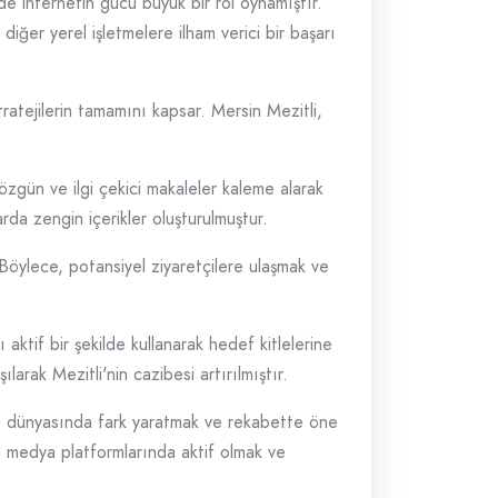
de internetin gücü büyük bir rol oynamıştır.
iğer yerel işletmelere ilham verici bir başarı
atejilerin tamamını kapsar. Mersin Mezitli,
.
 özgün ve ilgi çekici makaleler kaleme alarak
arda zengin içerikler oluşturulmuştur.
r. Böylece, potansiyel ziyaretçilere ulaşmak ve
 aktif bir şekilde kullanarak hedef kitlelerine
larak Mezitli'nin cazibesi artırılmıştır.
et dünyasında fark yaratmak ve rekabette öne
al medya platformlarında aktif olmak ve