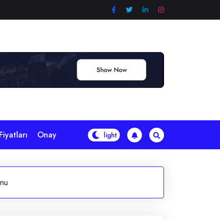
iyatları
Onay
onu