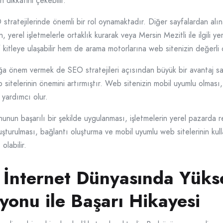
 dikkatini çekebilir.
stratejilerinde önemli bir rol oynamaktadır. Diğer sayfalardan alına
, yerel işletmelerle ortaklık kurarak veya Mersin Mezitli ile ilgili ye
f kitleye ulaşabilir hem de arama motorlarına web sitenizin değerli 
ğa önem vermek de SEO stratejileri açısından büyük bir avantaj sağ
itelerinin önemini artırmıştır. Web sitenizin mobil uyumlu olması, k
 yardımcı olur.
nun başarılı bir şekilde uygulanması, işletmelerin yerel pazarda r
oluşturulması, bağlantı oluşturma ve mobil uyumlu web sitelerinin kul
olabilir.
n İnternet Dünyasında Yüks
onu ile Başarı Hikayesi