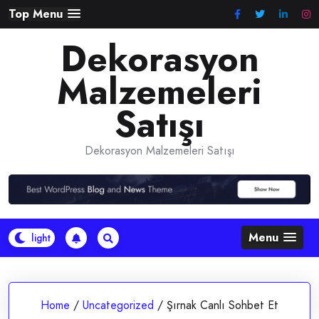
Skip
Top Menu
to
Dekorasyon
content
Malzemeleri
Satışı
Dekorasyon Malzemeleri Satışı
Menu
Home
/
Uncategorized
/
Şırnak Canlı Sohbet Et