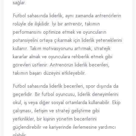
sağlar.
Futbol sahasında liderlik, aynı zamanda antrenörlerin
rolüyle de ilişkilidir. İyi bir antrenör, takımın
performansını optimize etmek ve oyuncuların
potansiyelini ortaya çıkarmak için liderlik yeteneklerini
kullanır. Takım motivasyonunu artırmak, stratejik
kararlar almak ve oyunculara rehberlik etmek gibi
görevleri üstlenir. Antrenörün liderlik becerileri,
takımın başarı düzeyini etkileyebilir.
Futbol sahasında liderlik becerileri, spor dışında da
geçerlidir. Bir futbol oyuncusu, liderlik deneyimlerini
okul, iş veya diğer sosyal ortamlarda kullanabilir. Ekip
çalışması, iletişim ve strateji geliştirme gibi
yetkinlikler, bir kişinin yönetim becerilerini
güçlendirebilir ve kariyerinde ilerlemesine yardımcı
olabilir.