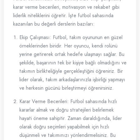
karar verme becerileri, motivasyon ve rekabet gibi
liderlik niteliklerini öğretir. İşte futbol sahasında
kazanılan bu değerli derslerin bazıları:
Ekip Çalışması: Futbol, takım oyununun en güzel
örneklerinden biridir. Her oyuncu, kendi rolünü
yerine getirerek ortak hedefe ulaşmayı sağlar. Bu
şekilde, başarının tek bir kişiye bağlı olmadığını ve
takımın birlikteliğiyle gerçekleştiğini öğreniriz. Bir
lider olarak, takım arkadaşlarınızla işbirliği yapmayı
ve herkesin gücünü birleştirmeyi öğrenirsiniz.
Karar Verme Becerileri: Futbol sahasında hızlı
kararlar almak ve doğru stratejileri belirlemek
hayati öneme sahiptir. Zaman daraldığında, lider
olarak doğru seçimleri yapabilmek için hızlı
düşünmeli ve takımınızı yönlendirmelisiniz. Bu