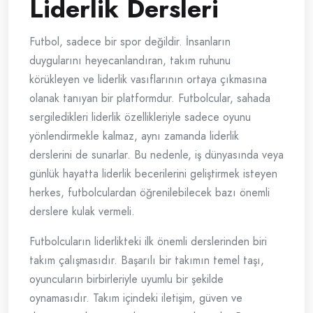
Liderlik Dersleri
Futbol, sadece bir spor değildir. İnsanların
duygularını heyecanlandıran, takım ruhunu
körükleyen ve liderlik vasıflarının ortaya çıkmasına
olanak tanıyan bir platformdur. Futbolcular, sahada
sergiledikleri liderlik özellikleriyle sadece oyunu
yönlendirmekle kalmaz, aynı zamanda liderlik
derslerini de sunarlar. Bu nedenle, iş dünyasında veya
günlük hayatta liderlik becerilerini geliştirmek isteyen
herkes, futbolculardan öğrenilebilecek bazı önemli
derslere kulak vermeli.
Futbolcuların liderlikteki ilk önemli derslerinden biri
takım çalışmasıdır. Başarılı bir takımın temel taşı,
oyuncuların birbirleriyle uyumlu bir şekilde
oynamasıdır. Takım içindeki iletişim, güven ve