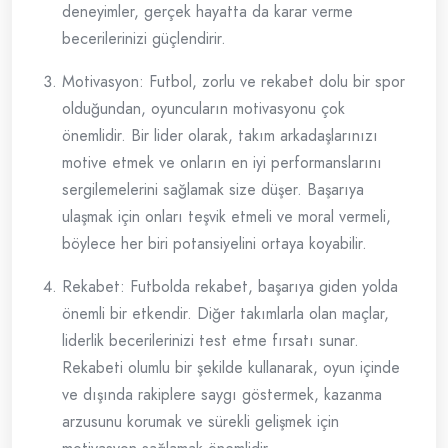
deneyimler, gerçek hayatta da karar verme
becerilerinizi güçlendirir.
Motivasyon: Futbol, zorlu ve rekabet dolu bir spor
olduğundan, oyuncuların motivasyonu çok
önemlidir. Bir lider olarak, takım arkadaşlarınızı
motive etmek ve onların en iyi performanslarını
sergilemelerini sağlamak size düşer. Başarıya
ulaşmak için onları teşvik etmeli ve moral vermeli,
böylece her biri potansiyelini ortaya koyabilir.
Rekabet: Futbolda rekabet, başarıya giden yolda
önemli bir etkendir. Diğer takımlarla olan maçlar,
liderlik becerilerinizi test etme fırsatı sunar.
Rekabeti olumlu bir şekilde kullanarak, oyun içinde
ve dışında rakiplere saygı göstermek, kazanma
arzusunu korumak ve sürekli gelişmek için