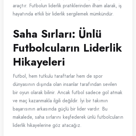
araçtır. Futbolun liderlik pratiklerinden ilham alarak, iş
hayatında etkili bir liderlik sergilemek mümkündür.
Saha Sırları: Ünlü
Futbolcuların Liderlik
Hikayeleri
Futbol, hem tutkulu taraftarlar hem de spor
dünyasının dışında olan insanlar tarafından sevilen
bir oyun olarak bilinir. Ancak futbol sadece gol atmak
ve maç kazanmakla ilgili değildir. İyi bir takımın
başarısının arkasında güçlü bir lider vardır. Bu
makalede, saha sırlarını keşfederek ünlü futbolcuların
liderlik hikayelerine göz atacağız.