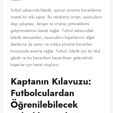
futbol sahasında liderlik, sporun yönetim becerilerine
önemli bir etki yapar. Bu rekabetçi ortam, oyuncuların
ekip çalışması, iletişim ve strateji yeteneklerini
geliştirmelerine olanak sağlar. Futbol sahasındaki
liderlik deneyimleri, oyuncuların hayatlarının diğer
alanlarına da yansır ve onlara yönetim becerileri
konusunda avantaj sağlar. Futbol, liderlik için bir okul
gibidir ve bu becerilerin kazanılması gelecekteki
başarılar için temel oluşturur.
Kaptanın Kılavuzu:
Futbolculardan
Öğrenilebilecek