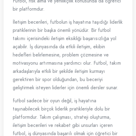
Futbol, risk alma ve yenilikçilik konusunda da öğretici
bir platformdur.
İletişim becerileri, futbolun iş hayatına taşıdığı liderlik
pratiklerinin bir başka önemli yönüdür. Bir futbol
takımı içerisindeki iletişim eksikliği başarısızlığa yol
açabilir. İş dünyasında da etkili iletişim, ekibin
hedefleri belirlemesine, problem çözmesine ve
motivasyonu artırmasına yardımcı olur. Futbol, takım
arkadaşlarıyla etkili bir şekilde iletişim kurmayı
gerektiren bir spor olduğundan, bu beceriyi
geliştirmek isteyen liderler için önemli dersler sunar.
futbol sadece bir oyun değil, iş hayatına
taşınabilecek birçok liderlik pratikleriyle dolu bir
platformdur. Takım çalışması, strateji oluşturma,
iletişim becerileri ve rekabet gibi unsurları içeren
futbol, iş dünyasında başarılı olmak için öğretici bir