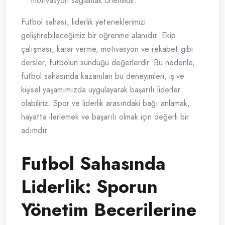
motivasyon sağlamak önemlidir.
Futbol sahası, liderlik yeteneklerimizi
geliştirebileceğimiz bir öğrenme alanıdır. Ekip
çalışması, karar verme, motivasyon ve rekabet gibi
dersler, futbolun sunduğu değerlerdir. Bu nedenle,
futbol sahasında kazanılan bu deneyimleri, iş ve
kişisel yaşamımızda uygulayarak başarılı liderler
olabiliriz. Spor ve liderlik arasındaki bağı anlamak,
hayatta ilerlemek ve başarılı olmak için değerli bir
adımdır.
Futbol Sahasında
Liderlik: Sporun
Yönetim Becerilerine