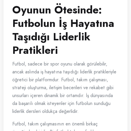
Oyunun Ötesinde:
Futbolun İş Hayatına
Taşıdığı Liderlik
Pratikleri
Futbol, sadece bir spor oyunu olarak görülebilir,
ancak aslında iş hayatına taşıdığı liderlik pratikleriyle
öğretici bir platformdur. Futbol, takım çalışması,
strateji oluşturma, iletişim becerileri ve rekabet gibi
unsurları içeren dinamik bir ortamdır. İş dünyasında
da başarılı olmak isteyenler için futbolun sunduğu
liderlik dersleri oldukça değerlidir.
Futbol, takım çalışmasının en önemli birkaç