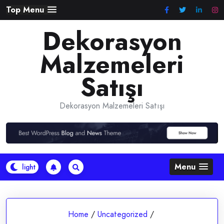
Skip
Top Menu
to
Dekorasyon
content
Malzemeleri
Satışı
Dekorasyon Malzemeleri Satışı
Menu
Home
/
Uncategorized
/