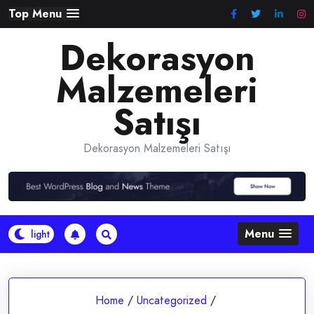
Skip
Top Menu
to
Dekorasyon
content
Malzemeleri
Satışı
Dekorasyon Malzemeleri Satışı
Menu
Home
/
Uncategorized
/