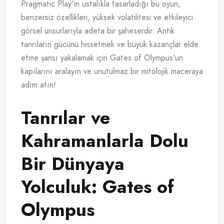
Pragmatic Play'in ustalıkla tasarladığı bu oyun,
benzersiz özellikleri, yüksek volatilitesi ve etkileyici
görsel unsurlarıyla adeta bir şaheserdir. Antik
tanrıların gücünü hissetmek ve büyük kazançlar elde
etme şansı yakalamak için Gates of Olympus'un
kapılarını aralayın ve unutulmaz bir mitolojik maceraya
adım atın!
Tanrılar ve
Kahramanlarla Dolu
Bir Dünyaya
Yolculuk: Gates of
Olympus