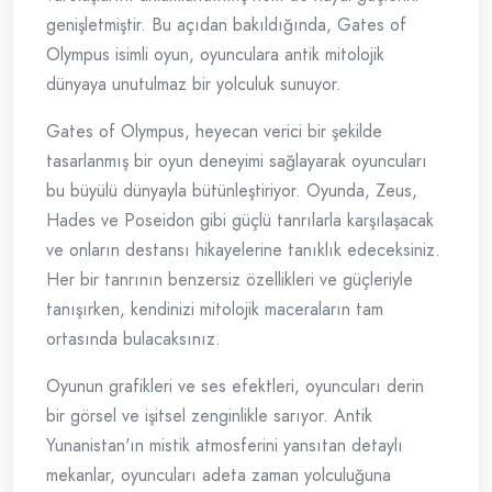
genişletmiştir. Bu açıdan bakıldığında, Gates of
Olympus isimli oyun, oyunculara antik mitolojik
dünyaya unutulmaz bir yolculuk sunuyor.
Gates of Olympus, heyecan verici bir şekilde
tasarlanmış bir oyun deneyimi sağlayarak oyuncuları
bu büyülü dünyayla bütünleştiriyor. Oyunda, Zeus,
Hades ve Poseidon gibi güçlü tanrılarla karşılaşacak
ve onların destansı hikayelerine tanıklık edeceksiniz.
Her bir tanrının benzersiz özellikleri ve güçleriyle
tanışırken, kendinizi mitolojik maceraların tam
ortasında bulacaksınız.
Oyunun grafikleri ve ses efektleri, oyuncuları derin
bir görsel ve işitsel zenginlikle sarıyor. Antik
Yunanistan'ın mistik atmosferini yansıtan detaylı
mekanlar, oyuncuları adeta zaman yolculuğuna