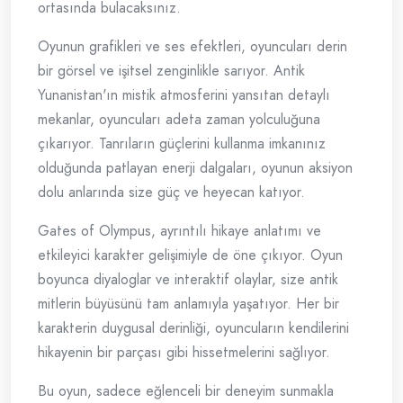
ortasında bulacaksınız.
Oyunun grafikleri ve ses efektleri, oyuncuları derin
bir görsel ve işitsel zenginlikle sarıyor. Antik
Yunanistan'ın mistik atmosferini yansıtan detaylı
mekanlar, oyuncuları adeta zaman yolculuğuna
çıkarıyor. Tanrıların güçlerini kullanma imkanınız
olduğunda patlayan enerji dalgaları, oyunun aksiyon
dolu anlarında size güç ve heyecan katıyor.
Gates of Olympus, ayrıntılı hikaye anlatımı ve
etkileyici karakter gelişimiyle de öne çıkıyor. Oyun
boyunca diyaloglar ve interaktif olaylar, size antik
mitlerin büyüsünü tam anlamıyla yaşatıyor. Her bir
karakterin duygusal derinliği, oyuncuların kendilerini
hikayenin bir parçası gibi hissetmelerini sağlıyor.
Bu oyun, sadece eğlenceli bir deneyim sunmakla