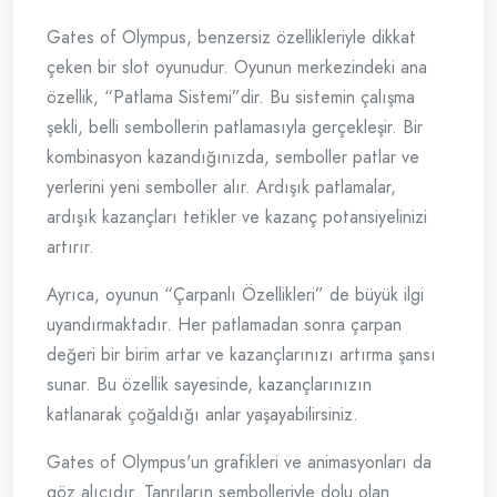
Gates of Olympus, benzersiz özellikleriyle dikkat
çeken bir slot oyunudur. Oyunun merkezindeki ana
özellik, “Patlama Sistemi”dir. Bu sistemin çalışma
şekli, belli sembollerin patlamasıyla gerçekleşir. Bir
kombinasyon kazandığınızda, semboller patlar ve
yerlerini yeni semboller alır. Ardışık patlamalar,
ardışık kazançları tetikler ve kazanç potansiyelinizi
artırır.
Ayrıca, oyunun “Çarpanlı Özellikleri” de büyük ilgi
uyandırmaktadır. Her patlamadan sonra çarpan
değeri bir birim artar ve kazançlarınızı artırma şansı
sunar. Bu özellik sayesinde, kazançlarınızın
katlanarak çoğaldığı anlar yaşayabilirsiniz.
Gates of Olympus'un grafikleri ve animasyonları da
göz alıcıdır. Tanrıların sembolleriyle dolu olan