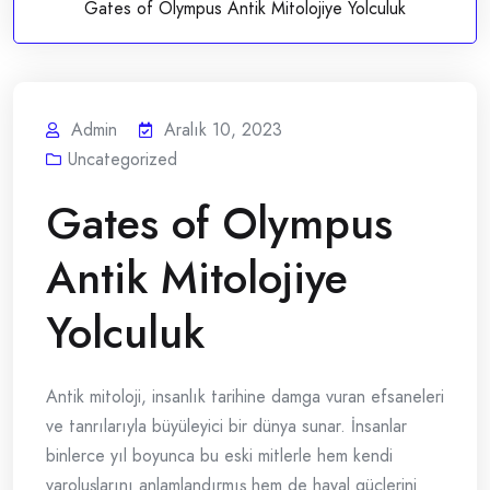
Gates of Olympus Antik Mitolojiye Yolculuk
Admin
Aralık 10, 2023
Uncategorized
Gates of Olympus
Antik Mitolojiye
Yolculuk
Antik mitoloji, insanlık tarihine damga vuran efsaneleri
ve tanrılarıyla büyüleyici bir dünya sunar. İnsanlar
binlerce yıl boyunca bu eski mitlerle hem kendi
varoluşlarını anlamlandırmış hem de hayal güçlerini