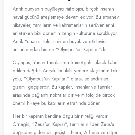
Antik dünyanın büyüleyici mitolojisi, birçok insanın
hayal gücünü ateşlemeye devam ediyor. Bu efsanevi
hikayeler, tanrıların ve kahramanların serüvenlerini
anlatırken bizi dönemin zengin kültürüne sürüklüyor.
Antik Yunan mitolojisinin en büyük ve etkileyici
unsurlarından biri de “Olympus'un Kapıları”dır.
Olympus, Yunan tanrılarının ikametgahı olarak kabul
edilen dağdır. Ancak, bu ilahi yerlere ulaşmanın tek
yolu, “Olympus'un Kapıları” olarak adlandırılan
gizemli geçişlerdir. Bu kapılar, insanlar ve tanrılar
arasında bağlantı noktalarıdır ve mitolojide birçok
önemli hikaye bu kapıların etrafında döner.
Her bir kapının kendine özgü bir niteliği vardır.
Örneğin, “Zeus'un Kapısı”, tanrıların lideri Zeus'a
doğrudan giden bir geçiştir. Hera, Athena ve diğer