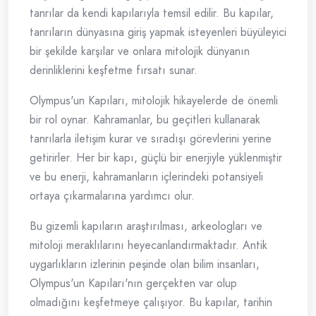
tanrılar da kendi kapılarıyla temsil edilir. Bu kapılar,
tanrıların dünyasına giriş yapmak isteyenleri büyüleyici
bir şekilde karşılar ve onlara mitolojik dünyanın
derinliklerini keşfetme fırsatı sunar.
Olympus'un Kapıları, mitolojik hikayelerde de önemli
bir rol oynar. Kahramanlar, bu geçitleri kullanarak
tanrılarla iletişim kurar ve sıradışı görevlerini yerine
getirirler. Her bir kapı, güçlü bir enerjiyle yüklenmiştir
ve bu enerji, kahramanların içlerindeki potansiyeli
ortaya çıkarmalarına yardımcı olur.
Bu gizemli kapıların araştırılması, arkeologları ve
mitoloji meraklılarını heyecanlandırmaktadır. Antik
uygarlıkların izlerinin peşinde olan bilim insanları,
Olympus'un Kapıları'nın gerçekten var olup
olmadığını keşfetmeye çalışıyor. Bu kapılar, tarihin