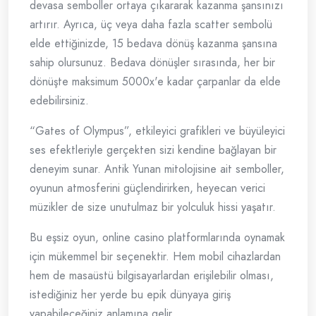
devasa semboller ortaya çıkararak kazanma şansınızı
artırır. Ayrıca, üç veya daha fazla scatter sembolü
elde ettiğinizde, 15 bedava dönüş kazanma şansına
sahip olursunuz. Bedava dönüşler sırasında, her bir
dönüşte maksimum 5000x'e kadar çarpanlar da elde
edebilirsiniz.
“Gates of Olympus”, etkileyici grafikleri ve büyüleyici
ses efektleriyle gerçekten sizi kendine bağlayan bir
deneyim sunar. Antik Yunan mitolojisine ait semboller,
oyunun atmosferini güçlendirirken, heyecan verici
müzikler de size unutulmaz bir yolculuk hissi yaşatır.
Bu eşsiz oyun, online casino platformlarında oynamak
için mükemmel bir seçenektir. Hem mobil cihazlardan
hem de masaüstü bilgisayarlardan erişilebilir olması,
istediğiniz her yerde bu epik dünyaya giriş
yapabileceğiniz anlamına gelir.