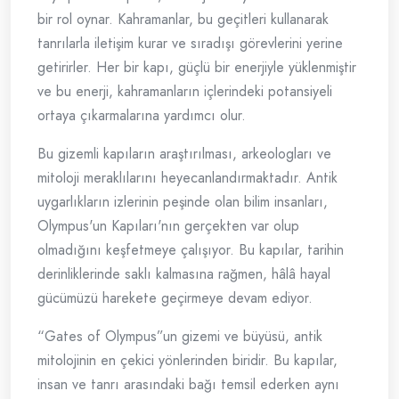
bir rol oynar. Kahramanlar, bu geçitleri kullanarak
tanrılarla iletişim kurar ve sıradışı görevlerini yerine
getirirler. Her bir kapı, güçlü bir enerjiyle yüklenmiştir
ve bu enerji, kahramanların içlerindeki potansiyeli
ortaya çıkarmalarına yardımcı olur.
Bu gizemli kapıların araştırılması, arkeologları ve
mitoloji meraklılarını heyecanlandırmaktadır. Antik
uygarlıkların izlerinin peşinde olan bilim insanları,
Olympus'un Kapıları'nın gerçekten var olup
olmadığını keşfetmeye çalışıyor. Bu kapılar, tarihin
derinliklerinde saklı kalmasına rağmen, hâlâ hayal
gücümüzü harekete geçirmeye devam ediyor.
“Gates of Olympus”un gizemi ve büyüsü, antik
mitolojinin en çekici yönlerinden biridir. Bu kapılar,
insan ve tanrı arasındaki bağı temsil ederken aynı