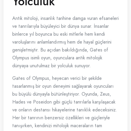
Yolculuk
Antik mitoloji, insanlık tarihine damga vuran efsaneleri
ve tanrılarıyla büyüleyici bir dünya sunar. İnsanlar
binlerce yıl boyunca bu eski mitlerle hem kendi
varoluşlarını anlamlandırmış hem de hayal güçlerini
genişletmiştir. Bu açıdan bakıldığında, Gates of
Olympus isimli oyun, oyunculara antik mitolojik
dünyaya unutulmaz bir yolculuk sunuyor.
Gates of Olympus, heyecan verici bir şekilde
tasarlanmış bir oyun deneyimi sağlayarak oyuncuları
bu büyülü dünyayla bütünleştiriyor. Oyunda, Zeus,
Hades ve Poseidon gibi güçlü tanrılarla karşılaşacak
ve onların destansı hikayelerine tanıklık edeceksiniz.
Her bir tanrının benzersiz özellikleri ve güçleriyle
tanışırken, kendinizi mitolojik maceraların tam