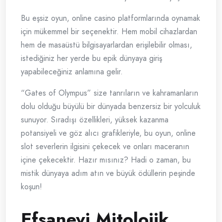
Bu eşsiz oyun, online casino platformlarında oynamak
için mükemmel bir seçenektir. Hem mobil cihazlardan
hem de masaüstü bilgisayarlardan erişilebilir olması,
istediğiniz her yerde bu epik dünyaya giriş
yapabileceğiniz anlamına gelir.
“Gates of Olympus” size tanrıların ve kahramanların
dolu olduğu büyülü bir dünyada benzersiz bir yolculuk
sunuyor. Sıradışı özellikleri, yüksek kazanma
potansiyeli ve göz alıcı grafikleriyle, bu oyun, online
slot severlerin ilgisini çekecek ve onları maceranın
içine çekecektir. Hazır mısınız? Hadi o zaman, bu
mistik dünyaya adım atın ve büyük ödüllerin peşinde
koşun!
Efsanevi Mitolojik