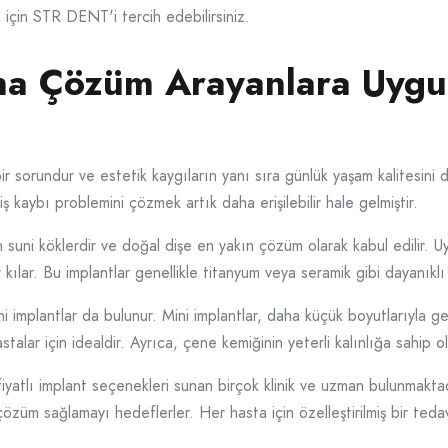
için STR DENT'i tercih edebilirsiniz.
na Çözüm Arayanlara Uygun
bir sorundur ve estetik kaygıların yanı sıra günlük yaşam kalitesini
ş kaybı problemini çözmek artık daha erişilebilir hale gelmiştir.
en suni köklerdir ve doğal dişe en yakın çözüm olarak kabul edilir. U
ir kılar. Bu implantlar genellikle titanyum veya seramik gibi dayanık
ni implantlar da bulunur. Mini implantlar, daha küçük boyutlarıyla 
astalar için idealdir. Ayrıca, çene kemiğinin yeterli kalınlığa sahip o
yatlı implant seçenekleri sunan birçok klinik ve uzman bulunmaktad
çözüm sağlamayı hedeflerler. Her hasta için özelleştirilmiş bir tedav