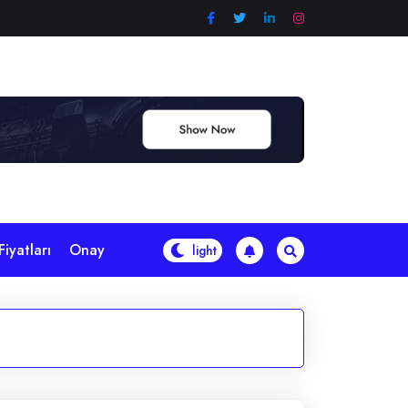
iyatları
Onay