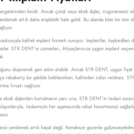
elerinden biridir. Ancak çürük veya eksik dişler, özgüvenimizi o
 yenilemek artık daha erişilebilir hale geldi. Bu alanda lider bir isi
ğlıyor.
rosuyla kaliteli implant hizmeti sunuyor. İmplantlar, kaybedilen d
arlar. STR DENT'in uzmanları, ihtiyaçlarınıza uygun implant seçe
ak.
lduğunu düşünerek geri adım atabilir. Ancak STR DENT, uygun fiyat p
ldukça rekabetçi bir şekilde belirlenirken, kaliteden ödün verilmez
me fırsatı sağlıyor.
eya eksik dişlerden kurtulmanın yanı sıra, STR DENT'in tedavi süreci
klaşımlarıyla, tedavinizin her aşamasında rahat hissetmenizi sağlarlar
siniz.
rinizi yenilemek artık hayal değil. Kendinize güvenle gülümseyebilm