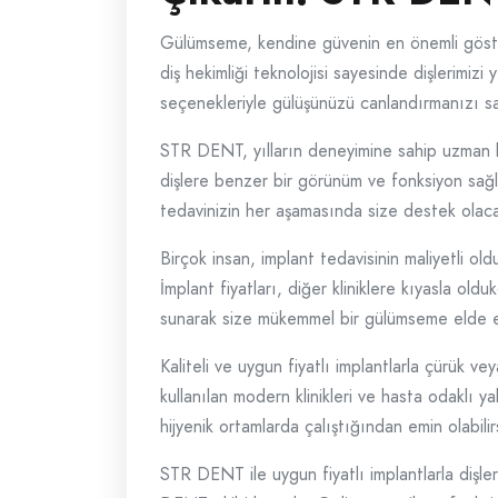
Gülümseme, kendine güvenin en önemli gösterg
diş hekimliği teknolojisi sayesinde dişlerimizi
seçenekleriyle gülüşünüzü canlandırmanızı sa
STR DENT, yılların deneyimine sahip uzman kad
dişlere benzer bir görünüm ve fonksiyon sağl
tedavinizin her aşamasında size destek olac
Birçok insan, implant tedavisinin maliyetli o
İmplant fiyatları, diğer kliniklere kıyasla o
sunarak size mükemmel bir gülümseme elde et
Kaliteli ve uygun fiyatlı implantlarla çürük v
kullanılan modern klinikleri ve hasta odaklı ya
hijyenik ortamlarda çalıştığından emin olabilir
STR DENT ile uygun fiyatlı implantlarla dişle