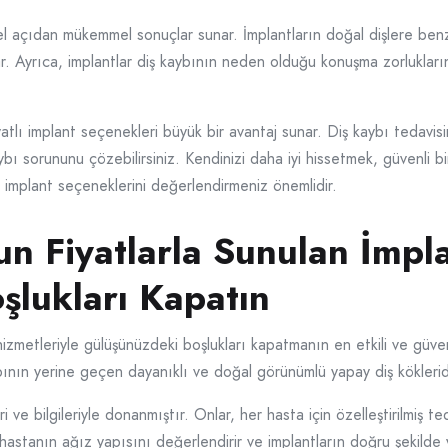
onel açıdan mükemmel sonuçlar sunar. İmplantların doğal dişlere ben
r. Ayrıca, implantlar diş kaybının neden olduğu konuşma zorlukların
iyatlı implant seçenekleri büyük bir avantaj sunar. Diş kaybı tedavi
kaybı sorununu çözebilirsiniz. Kendinizi daha iyi hissetmek, güvenl
tlı implant seçeneklerini değerlendirmeniz önemlidir.
 Fiyatlarla Sunulan İmpla
şlukları Kapatın
metleriyle gülüşünüzdeki boşlukları kapatmanın en etkili ve güvenili
pının yerine geçen dayanıklı ve doğal görünümlü yapay diş köklerid
e bilgileriyle donanmıştır. Onlar, her hasta için özelleştirilmiş ted
hastanın ağız yapısını değerlendirir ve implantların doğru şekilde ye