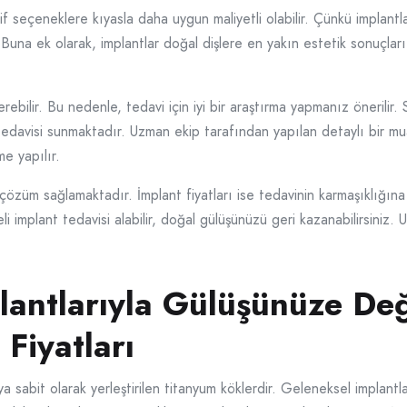
f seçeneklere kıyasla daha uygun maliyetli olabilir. Çünkü implantl
ar. Buna ek olarak, implantlar doğal dişlere en yakın estetik sonuçl
sterebilir. Bu nedenle, tedavi için iyi bir araştırma yapmanız önerili
ant tedavisi sunmaktadır. Uzman ekip tarafından yapılan detaylı bir m
me yapılır.
ir çözüm sağlamaktadır. İmplant fiyatları ise tedavinin karmaşıklığı
iteli implant tedavisi alabilir, doğal gülüşünüzü geri kazanabilirsiniz.
plantlarıyla Gülüşünüze De
Fiyatları
ya sabit olarak yerleştirilen titanyum köklerdir. Geleneksel implantlar