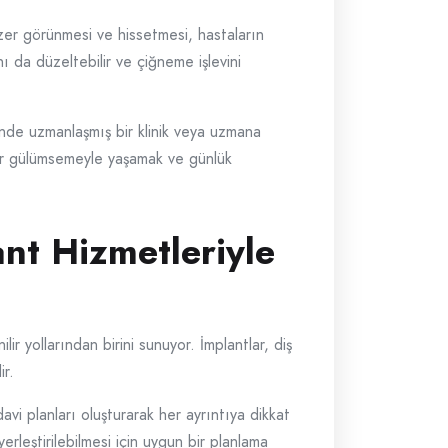
zer görünmesi ve hissetmesi, hastaların
ı da düzeltebilir ve çiğneme işlevini
sinde uzmanlaşmış bir klinik veya uzmana
i bir gülümsemeyle yaşamak ve günlük
nt Hizmetleriyle
r yollarından birini sunuyor. İmplantlar, diş
ir.
avi planları oluşturarak her ayrıntıya dikkat
rleştirilebilmesi için uygun bir planlama