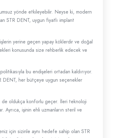
lumsuz yönde etkileyebilir. Neyse ki, modern
m olan STR DENT, uygun fiyatlı implant
işlerin yerine geçen yapay köklerdir ve doğal
nekleri konusunda size rehberlik edecek ve
olitikasıyla bu endişeleri ortadan kaldırıyor.
. STR DENT, her bütçeye uygun seçenekler
 de oldukça konforlu geçer. İleri teknoloji
. Ayrıca, işinin ehli uzmanların steril ve
eniz için sizinle aynı hedefe sahip olan STR